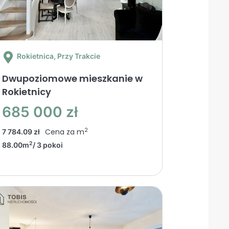
Rokietnica
, Przy Trakcie
Dwupoziomowe mieszkanie w
Rokietnicy
685 000 zł
2
Cena za m
7 784.09 zł
2
88.00m
/ 3 pokoi