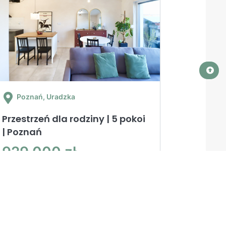
Poznań
, Uradzka
Przestrzeń dla rodziny | 5 pokoi
| Poznań
929 000 zł
2
Cena za m
7 432 zł
2
125.00m
/ 5 pokoi