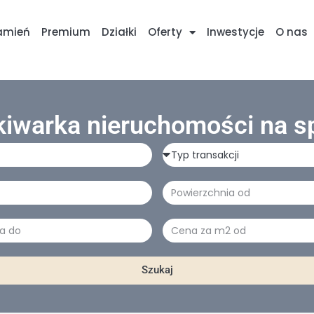
amień
Premium
Działki
Oferty
Inwestycje
O nas
iwarka nieruchomości na s
Typ
transakcji
Powierzchnia
a
Cena
za
m2
Szukaj