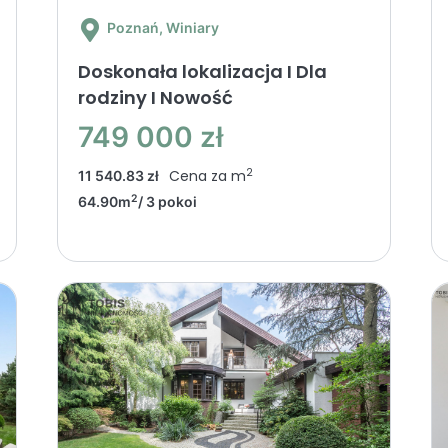
Poznań
, Winiary
Doskonała lokalizacja I Dla
rodziny I Nowość
749 000 zł
2
Cena za m
11 540.83 zł
2
64.90m
/ 3 pokoi