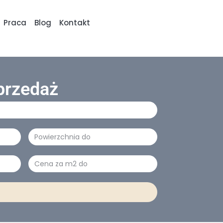
Praca
Blog
Kontakt
przedaż
Powierzchnia
Cena
za
m2