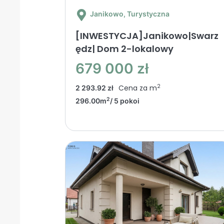
Janikowo
, Turystyczna
[INWESTYCJA]Janikowo|Swarz
ędz| Dom 2-lokalowy
679 000 zł
2
Cena za m
2 293.92 zł
2
296.00m
/ 5 pokoi