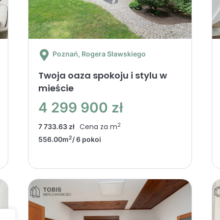
Poznań
, Rogera Sławskiego
Twoja oaza spokoju i stylu w
mieście
4 299 900 zł
2
Cena za m
7 733.63 zł
2
556.00m
/ 6 pokoi