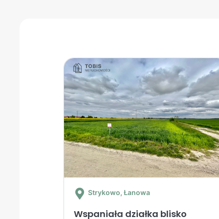
Strykowo
, Łanowa
Wspaniała działka blisko