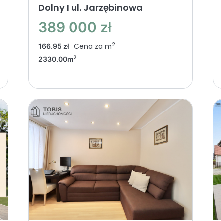
Dolny I ul. Jarzębinowa
389 000 zł
2
Cena za m
166.95 zł
2
2330.00m