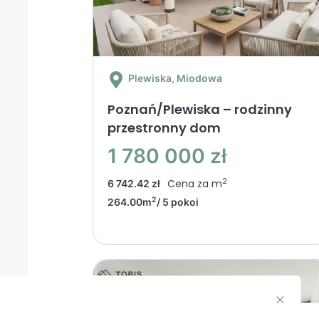
Plewiska
, Miodowa
Poznań/Plewiska – rodzinny
przestronny dom
1 780 000 zł
2
Cena za m
6 742.42 zł
2
264.00m
/ 5 pokoi