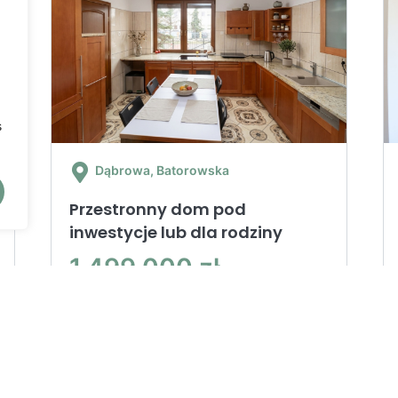
s
Dąbrowa
, Batorowska
Przestronny dom pod
inwestycje lub dla rodziny
1 499 000 zł
2
Cena za m
5 335 zł
2
281.00m
/ 6 pokoi