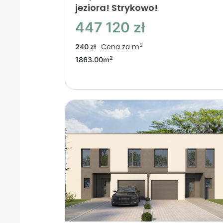
jeziora! Strykowo!
447 120 zł
2
Cena za m
240 zł
2
1863.00m