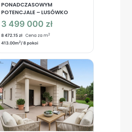
PONADCZASOWYM
POTENCJALE – LUSÓWKO
3 499 000 zł
2
Cena za m
8 472.15 zł
2
413.00m
/ 8 pokoi