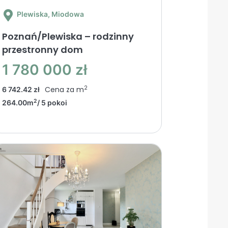
Plewiska
, Miodowa
Poznań/Plewiska – rodzinny
przestronny dom
1 780 000 zł
2
Cena za m
6 742.42 zł
2
264.00m
/ 5 pokoi