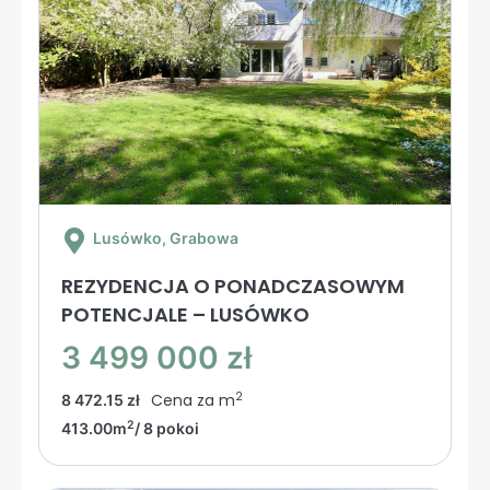
Lusówko
, Grabowa
REZYDENCJA O PONADCZASOWYM
POTENCJALE – LUSÓWKO
3 499 000 zł
2
Cena za m
8 472.15 zł
2
413.00m
/ 8 pokoi