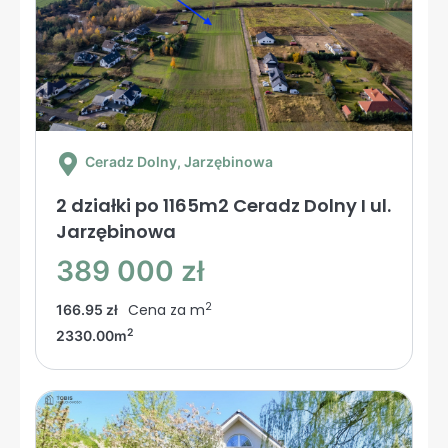
Ceradz Dolny
, Jarzębinowa
2 działki po 1165m2 Ceradz Dolny I ul.
Jarzębinowa
389 000 zł
2
Cena za m
166.95 zł
2
2330.00m