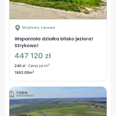
Strykowo
, Łanowa
Wspaniała działka blisko jeziora!
Strykowo!
447 120 zł
2
Cena za m
240 zł
2
1863.00m