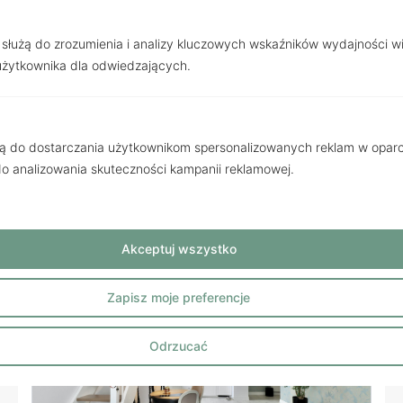
 służą do zrozumienia i analizy kluczowych wskaźników wydajności w
Poznań
, Rogera Sławskiego
użytkownika dla odwiedzających.
Twoja oaza spokoju i stylu w
mieście
4 299 900 zł
żą do dostarczania użytkownikom spersonalizowanych reklam w oparci
 do analizowania skuteczności kampanii reklamowej.
2
Cena za m
7 733.63 zł
2
556.00m
/ 6 pokoi
Akceptuj wszystko
Zapisz moje preferencje
Odrzucać