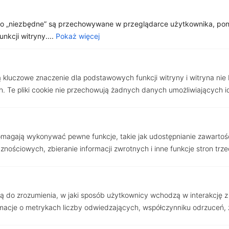
Poznań/Plewiska – rodzinny
jako „niezbędne” są przechowywane w przeglądarce użytkownika, po
przestronny dom
kcji witryny....
Pokaż więcej
1 780 000 zł
2
Cena za m
6 742.42 zł
ą kluczowe znaczenie dla podstawowych funkcji witryny i witryna nie
2
264.00m
/ 5 pokoi
. Te pliki cookie nie przechowują żadnych danych umożliwiających i
pomagają wykonywać pewne funkcje, takie jak udostępnianie zawartoś
nościowych, zbieranie informacji zwrotnych i inne funkcje stron trze
użą do zrozumienia, w jaki sposób użytkownicy wchodzą w interakcję z w
acje o metrykach liczby odwiedzających, współczynniku odrzuceń, ź