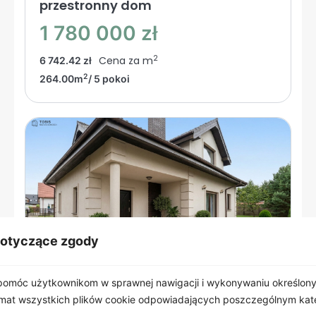
przestronny dom
1 780 000 zł
2
Cena za m
6 742.42 zł
2
264.00m
/ 5 pokoi
dotyczące zgody
omóc użytkownikom w sprawnej nawigacji i wykonywaniu określonyc
emat wszystkich plików cookie odpowiadających poszczególnym ka
Plewiska
, Miodowa