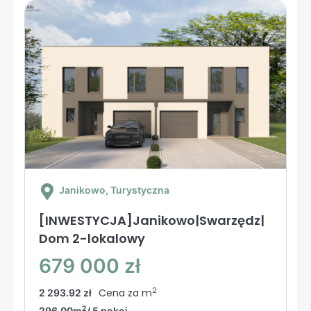
Janikowo
, Turystyczna
[INWESTYCJA]Janikowo|Swarzędz|
Dom 2-lokalowy
679 000 zł
2
Cena za m
2 293.92 zł
2
296.00m
/ 5 pokoi