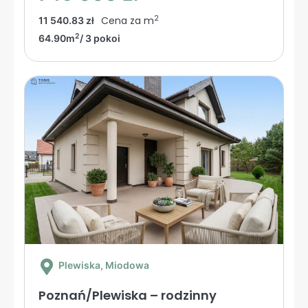
2
Cena za m
11 540.83 zł
2
64.90m
/ 3 pokoi
Plewiska
, Miodowa
Poznań/Plewiska – rodzinny