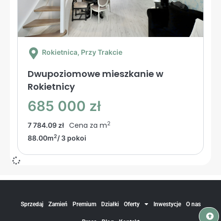
Rokietnica
, Przy Trakcie
Dwupoziomowe mieszkanie w
Rokietnicy
685 000 zł
2
Cena za m
7 784.09 zł
2
88.00m
/ 3 pokoi