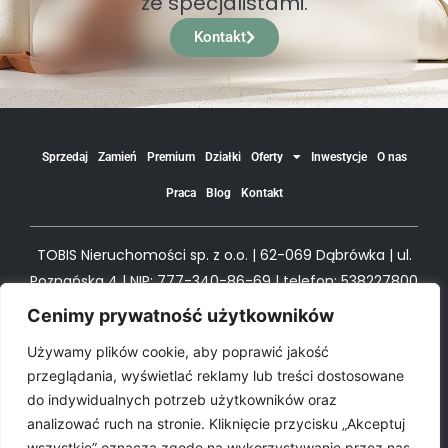
ze specjalistami.
Kontakt
Sprzedaj
Zamień
Premium
Działki
Oferty
Inwestycje
O nas
Praca
Blog
Kontakt
TOBIS Nieruchomości sp. z o.o. | 62-069 Dąbrówka | ul.
Poznańska 4 | NIP: 777-340-86-69 | telefon: 538227800
| e-mail biuro@tobism.pl
Cenimy prywatność użytkowników
Używamy plików cookie, aby poprawić jakość
© All Rights TOBIS Nieruchomości
przeglądania, wyświetlać reklamy lub treści dostosowane
do indywidualnych potrzeb użytkowników oraz
analizować ruch na stronie. Kliknięcie przycisku „Akceptuj
Polityka prywatności
Polityka Cookie
wszystkie” oznacza zgodę na wykorzystywanie przez nas