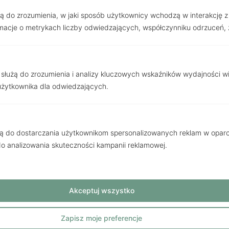
użą do zrozumienia, w jaki sposób użytkownicy wchodzą w interakcję z w
acje o metrykach liczby odwiedzających, współczynniku odrzuceń, ź
 służą do zrozumienia i analizy kluczowych wskaźników wydajności w
użytkownika dla odwiedzających.
żą do dostarczania użytkownikom spersonalizowanych reklam w oparci
 do analizowania skuteczności kampanii reklamowej.
OFERTY
Zobacz inne
Akceptuj wszystko
Strona
Strona
Strona
Strona
Zapisz moje preferencje