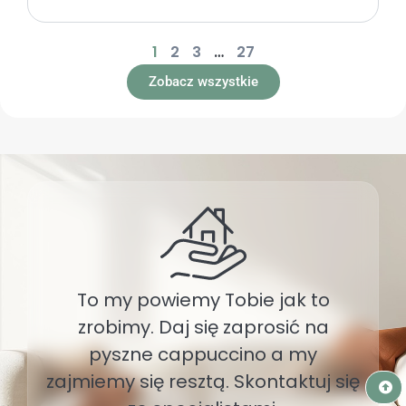
1
2
3
…
27
Zobacz wszystkie
To my powiemy Tobie jak to
zrobimy. Daj się zaprosić na
pyszne cappuccino a my
zajmiemy się resztą. Skontaktuj się