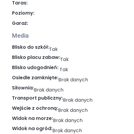
Taras:
Poziomy:
Garaż:
Media
Blisko do szkół:
Tak
Blisko placu zabaw:
Tak
Blisko udogodnień:
Tak
Osiedle zamknięte:
Brak danych
Siłownia:
Brak danych
Transport publiczny:
Brak danych
Wejście z ochroną:
Brak danych
Widok na morze:
Brak danych
Widok na ogród:
Brak danych