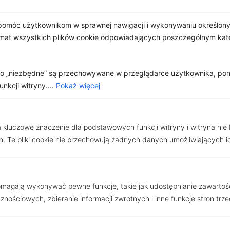
omóc użytkownikom w sprawnej nawigacji i wykonywaniu określonyc
Wyślij
emat wszystkich plików cookie odpowiadających poszczególnym ka
Słuchamy naszych klientów
jako „niezbędne” są przechowywane w przeglądarce użytkownika, po
kcji witryny....
Pokaż więcej
Nasi Partnerzy
ą kluczowe znaczenie dla podstawowych funkcji witryny i witryna nie
. Te pliki cookie nie przechowują żadnych danych umożliwiających i
pomagają wykonywać pewne funkcje, takie jak udostępnianie zawartoś
nościowych, zbieranie informacji zwrotnych i inne funkcje stron trze