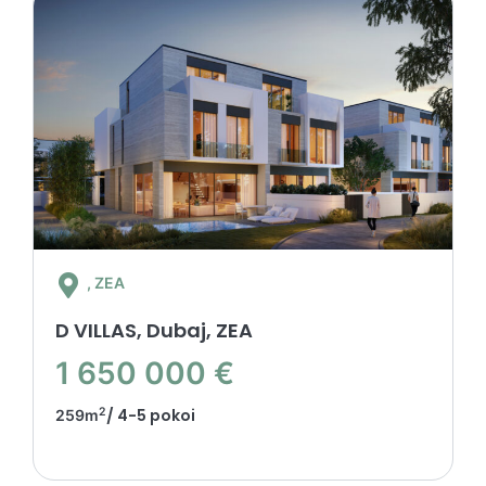
, ZEA
D VILLAS, Dubaj, ZEA
1 650 000 €
2
/ 4-5 pokoi
259m