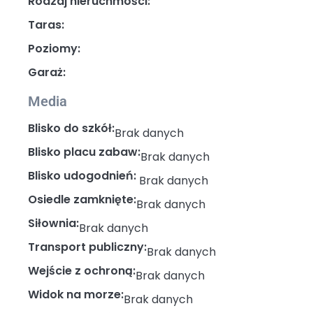
Rodzaj nieruchmości:
Taras:
Poziomy:
Garaż:
Media
Blisko do szkół:
Brak danych
Blisko placu zabaw:
Brak danych
Blisko udogodnień:
Brak danych
Osiedle zamknięte:
Brak danych
Siłownia:
Brak danych
Transport publiczny:
Brak danych
Wejście z ochroną:
Brak danych
Widok na morze:
Brak danych