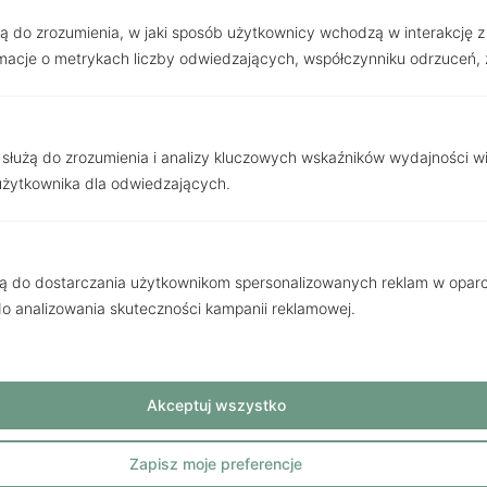
użą do zrozumienia, w jaki sposób użytkownicy wchodzą w interakcję z w
acje o metrykach liczby odwiedzających, współczynniku odrzuceń, ź
 służą do zrozumienia i analizy kluczowych wskaźników wydajności w
użytkownika dla odwiedzających.
żą do dostarczania użytkownikom spersonalizowanych reklam w oparci
 do analizowania skuteczności kampanii reklamowej.
OFERTY
Zobacz inne
Akceptuj wszystko
Strona
Strona
Strona
Strona
Zapisz moje preferencje