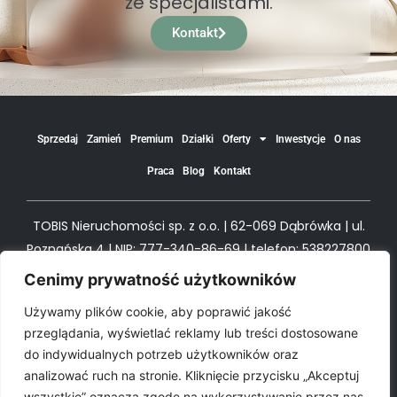
ze specjalistami.
Kontakt
Sprzedaj
Zamień
Premium
Działki
Oferty
Inwestycje
O nas
Praca
Blog
Kontakt
TOBIS Nieruchomości sp. z o.o. | 62-069 Dąbrówka | ul.
Poznańska 4 | NIP: 777-340-86-69 | telefon: 538227800
| e-mail biuro@tobism.pl
Cenimy prywatność użytkowników
Używamy plików cookie, aby poprawić jakość
© All Rights TOBIS Nieruchomości
przeglądania, wyświetlać reklamy lub treści dostosowane
do indywidualnych potrzeb użytkowników oraz
analizować ruch na stronie. Kliknięcie przycisku „Akceptuj
Polityka prywatności
Polityka Cookie
wszystkie” oznacza zgodę na wykorzystywanie przez nas