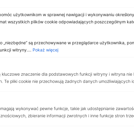
omóc użytkownikom w sprawnej nawigacji i wykonywaniu określonyc
Wyślij
emat wszystkich plików cookie odpowiadających poszczególnym ka
Słuchamy naszych klientów
jako „niezbędne” są przechowywane w przeglądarce użytkownika, po
kcji witryny....
Pokaż więcej
Nasi Partnerzy
ą kluczowe znaczenie dla podstawowych funkcji witryny i witryna nie
. Te pliki cookie nie przechowują żadnych danych umożliwiających i
pomagają wykonywać pewne funkcje, takie jak udostępnianie zawartoś
nościowych, zbieranie informacji zwrotnych i inne funkcje stron trze