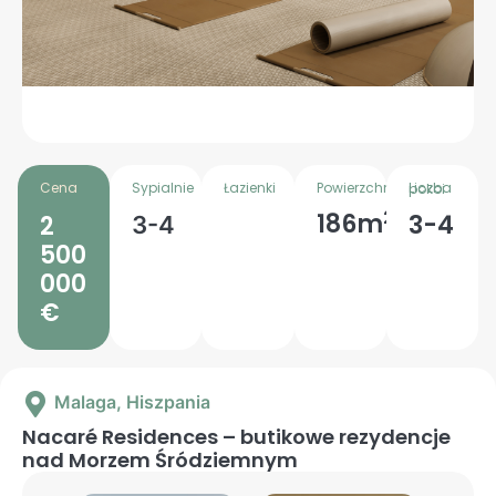
Cena
Sypialnie
Łazienki
Powierzchnia
Liczba pokoi
2
186m
3-4
2
3-4
500
000
€
Malaga
, Hiszpania
Nacaré Residences – butikowe rezydencje
nad Morzem Śródziemnym