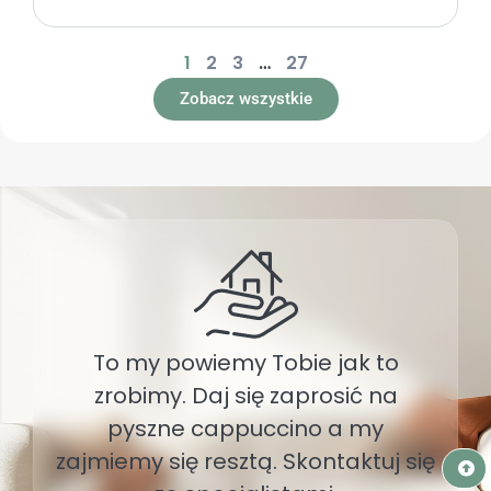
1
2
3
…
27
Zobacz wszystkie
To my powiemy Tobie jak to
zrobimy. Daj się zaprosić na
pyszne cappuccino a my
zajmiemy się resztą. Skontaktuj się