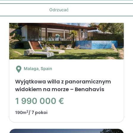
Odrzucać
Malaga
, Spain
Wyjątkowa willa z panoramicznym
widokiem na morze – Benahavís
1 990 000 €
2
/ 7 pokoi
190m