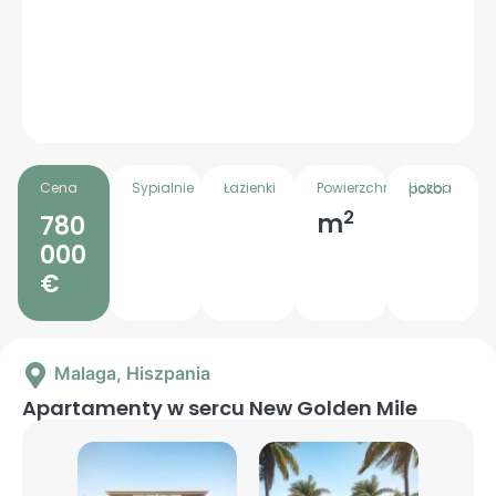
Cena
Sypialnie
Łazienki
Powierzchnia
Liczba pokoi
2
m
780
000
€
Malaga
, Hiszpania
Apartamenty w sercu New Golden Mile