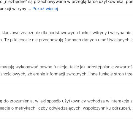
jako „niezbędne” są przechowywane w przeglądarce użytkownika, po
kcji witryny....
Pokaż więcej
OFERTY
Zobacz inne
ą kluczowe znaczenie dla podstawowych funkcji witryny i witryna nie
. Te pliki cookie nie przechowują żadnych danych umożliwiających i
Strona
Strona
Strona
Strona
pomagają wykonywać pewne funkcje, takie jak udostępnianie zawartoś
nościowych, zbieranie informacji zwrotnych i inne funkcje stron trze
użą do zrozumienia, w jaki sposób użytkownicy wchodzą w interakcję z w
acje o metrykach liczby odwiedzających, współczynniku odrzuceń, ź
Malaga
, Spain
Apartament z 2 sypialniami w