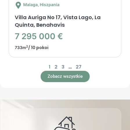
Malaga
, Hiszpania
Villa Auriga No 17, Vista Lago, La
Quinta, Benahavis
7 295 000 €
2
/ 10 pokoi
733m
1
2
3
…
27
Zobacz wszystkie