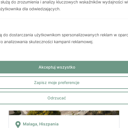
 służą do zrozumienia i analizy kluczowych wskaźników wydajności w
Estepona
użytkownika dla odwiedzających.
580 000 €
2
/ 5 pokoi
168m
żą do dostarczania użytkownikom spersonalizowanych reklam w oparci
 do analizowania skuteczności kampanii reklamowej.
Akceptuj wszystko
Zapisz moje preferencje
Odrzucać
Malaga
, Hiszpania