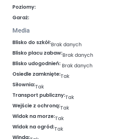
Poziomy:
Garaż:
Media
Blisko do szkół:
Brak danych
Blisko placu zabaw:
Brak danych
Blisko udogodnień:
Brak danych
Osiedle zamknięte:
Tak
Siłownia:
Tak
Transport publiczny:
Tak
Wejście z ochroną:
Tak
Widok na morze:
Tak
Widok na ogród:
Tak
Winda: