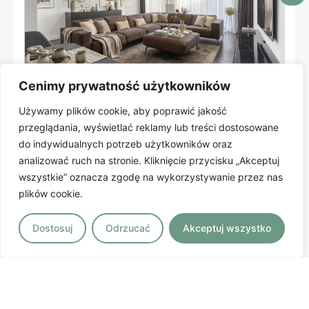
Cenimy prywatność użytkowników
Używamy plików cookie, aby poprawić jakość
Poznań
, Kościelna
przeglądania, wyświetlać reklamy lub treści dostosowane
Od zaraz | Jeżyce | garderoba | Park
do indywidualnych potrzeb użytkowników oraz
Sołacki | ul.
analizować ruch na stronie. Kliknięcie przycisku „Akceptuj
wszystkie” oznacza zgodę na wykorzystywanie przez nas
1 099 000 zł
plików cookie.
2
Cena za m
13 241 zł
Dostosuj
Odrzucać
Akceptuj wszystko
2
83.00m
/ 2 pokoi