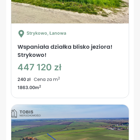
Strykowo
, Łanowa
Wspaniała działka blisko jeziora!
Strykowo!
447 120 zł
2
Cena za m
240 zł
2
1863.00m