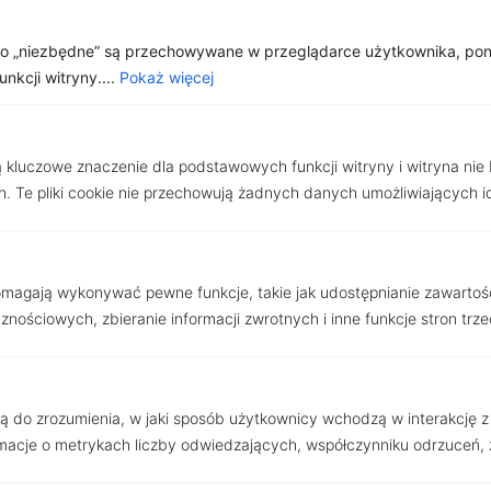
Poznań/Plewiska – rodzinny
jako „niezbędne” są przechowywane w przeglądarce użytkownika, po
przestronny dom
kcji witryny....
Pokaż więcej
1 780 000 zł
2
Cena za m
6 742.42 zł
ą kluczowe znaczenie dla podstawowych funkcji witryny i witryna nie
2
264.00m
/ 5 pokoi
. Te pliki cookie nie przechowują żadnych danych umożliwiających i
pomagają wykonywać pewne funkcje, takie jak udostępnianie zawartoś
nościowych, zbieranie informacji zwrotnych i inne funkcje stron trze
użą do zrozumienia, w jaki sposób użytkownicy wchodzą w interakcję z w
acje o metrykach liczby odwiedzających, współczynniku odrzuceń, ź