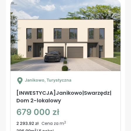
Janikowo
, Turystyczna
[INWESTYCJA]Janikowo|Swarzędz|
Dom 2-lokalowy
679 000 zł
2
Cena za m
2 293.92 zł
2
296.00m
/ 5 pokoi