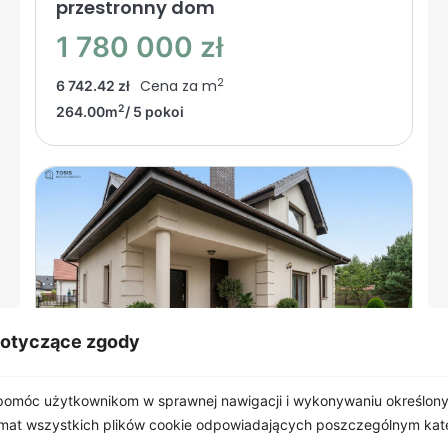
przestronny dom
1 780 000 zł
2
Cena za m
6 742.42 zł
2
264.00m
/ 5 pokoi
dotyczące zgody
omóc użytkownikom w sprawnej nawigacji i wykonywaniu określonyc
emat wszystkich plików cookie odpowiadających poszczególnym ka
Plewiska
, Miodowa