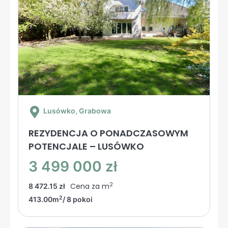
Lusówko
, Grabowa
REZYDENCJA O PONADCZASOWYM
POTENCJALE – LUSÓWKO
3 499 000 zł
2
Cena za m
8 472.15 zł
2
413.00m
/ 8 pokoi