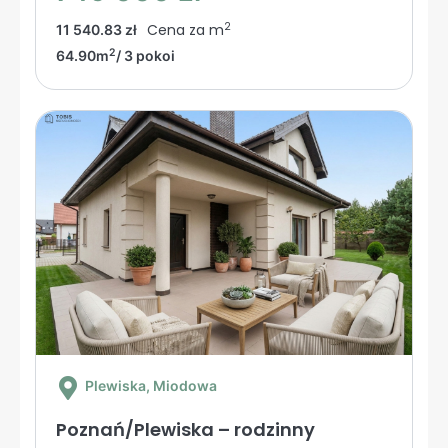
2
Cena za m
11 540.83 zł
2
64.90m
/ 3 pokoi
Plewiska
, Miodowa
Poznań/Plewiska – rodzinny