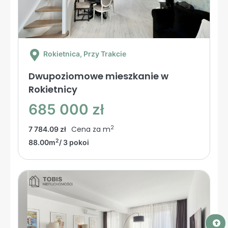
Rokietnica
, Przy Trakcie
Dwupoziomowe mieszkanie w
Rokietnicy
685 000 zł
2
Cena za m
7 784.09 zł
2
88.00m
/ 3 pokoi