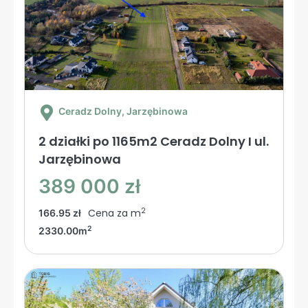
Ceradz Dolny
, Jarzębinowa
2 działki po 1165m2 Ceradz Dolny I ul.
Jarzębinowa
389 000 zł
2
Cena za m
166.95 zł
2
2330.00m