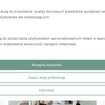
 służą do zrozumienia i analizy kluczowych wskaźników wydajności w
Poznań
, Rogera Sławskiego
użytkownika dla odwiedzających.
Twoja oaza spokoju i stylu w
mieście
4 299 900 zł
żą do dostarczania użytkownikom spersonalizowanych reklam w oparci
 do analizowania skuteczności kampanii reklamowej.
2
Cena za m
7 733.63 zł
2
556.00m
/ 6 pokoi
Akceptuj wszystko
Zapisz moje preferencje
Odrzucać