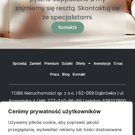
zajmiemy się resztą. Skontaktuj się
ze specjalistami.
Kontakt
Sprzedaj
Zamień
Premium
Działki
Oferty
Inwestycje
O nas
Praca
Blog
Kontakt
TOBIS Nieruchomości sp. z o.o. | 62-069 Dąbrówka | ul.
Poznańska 4 | NIP: 777-340-86-69 | telefon: 538227800
| e-mail biuro@tobism.pl
Cenimy prywatność użytkowników
Używamy plików cookie, aby poprawić jakość
© All Rights TOBIS Nieruchomości
przeglądania, wyświetlać reklamy lub treści dostosowane