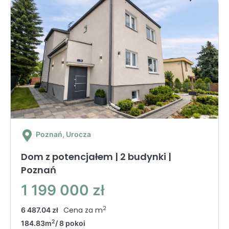
Poznań
, Urocza
Dom z potencjałem | 2 budynki |
Poznań
1 199 000 zł
2
Cena za m
6 487.04 zł
2
184.83m
/ 8 pokoi