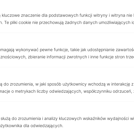
Zostaw mi wiadomość
ą kluczowe znaczenie dla podstawowych funkcji witryny i witryna nie
Imię i nazwisko
. Te pliki cookie nie przechowują żadnych danych umożliwiających i
E-mail
pomagają wykonywać pewne funkcje, takie jak udostępnianie zawartoś
nościowych, zbieranie informacji zwrotnych i inne funkcje stron trze
Telefon
użą do zrozumienia, w jaki sposób użytkownicy wchodzą w interakcję z w
acje o metrykach liczby odwiedzających, współczynniku odrzuceń, ź
Wiadomość
 służą do zrozumienia i analizy kluczowych wskaźników wydajności w
użytkownika dla odwiedzających.