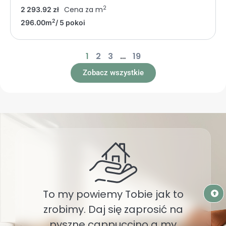
2
Cena za m
2 293.92 zł
2
296.00m
/ 5 pokoi
1
2
3
…
19
Zobacz wszystkie
To my powiemy Tobie jak to
zrobimy. Daj się zaprosić na
pyszne cappuccino a my