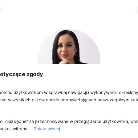
dotyczące zgody
omóc użytkownikom w sprawnej nawigacji i wykonywaniu określonyc
emat wszystkich plików cookie odpowiadających poszczególnym ka
Anna
Buksa
Doradca ds. Nieruchomości
jako „niezbędne” są przechowywane w przeglądarce użytkownika, po
602 755 661
kcji witryny....
Pokaż więcej
Połącz
Napisz