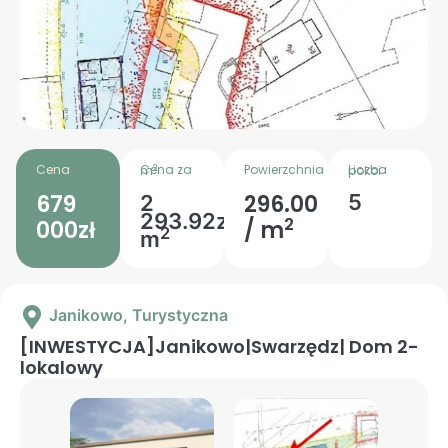
Cena
Powierzchnia
2
Cena za m
Liczba pokoi
679
296.00
5
2
293.92zł
2
000zł
/ m
2
m
Janikowo
, Turystyczna
[INWESTYCJA]Janikowo|Swarzędz| Dom 2-
lokalowy