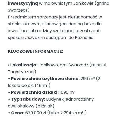
inwestycyjną
w malowniczym Janikowie (gmina
Swarzędz).
Przedmiotem sprzedaży jest nieruchomość w
stanie surowym, stanowiąca idealną bazę dla
inwestora lub rodziny szukającej przestrzeni i
spokoju z szybkim dostępem do Poznania.
KLUCZOWE INFORMACJE:
•
Lokalizacja:
Janikowo, gm. Swarzędz (rejon ul.
Turystycznej)
• Powierzchnia użytkowa domu:
296 m² (2
lokale po ok. 148 m²)
• Powierzchnia działki:
1096 m²
• Typ zabudowy:
Budynek jednorodzinny
dwulokalowy (bliźniak)
• Cena:
679 000 zł (tylko 2 294 zł/m²!)