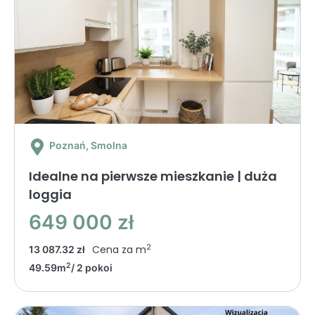
Poznań
, Smolna
Idealne na pierwsze mieszkanie | duża
loggia
649 000 zł
2
Cena za m
13 087.32 zł
2
49.59m
/ 2 pokoi