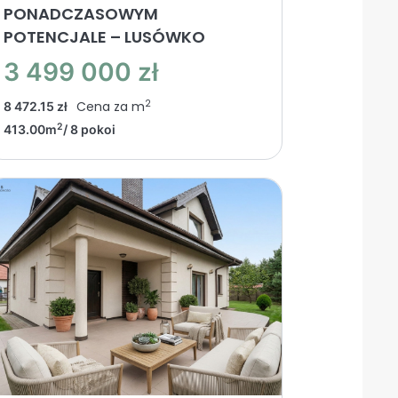
PONADCZASOWYM
POTENCJALE – LUSÓWKO
3 499 000 zł
2
Cena za m
8 472.15 zł
2
413.00m
/ 8 pokoi