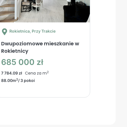
Rokietnica
, Przy Trakcie
Dwupoziomowe mieszkanie w
Rokietnicy
685 000 zł
2
Cena za m
7 784.09 zł
2
88.00m
/ 3 pokoi