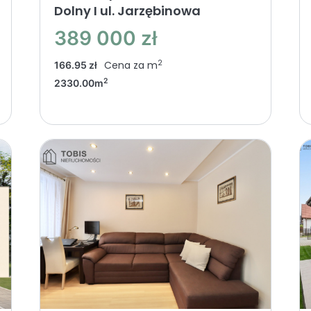
Dolny I ul. Jarzębinowa
389 000 zł
2
Cena za m
166.95 zł
2
2330.00m