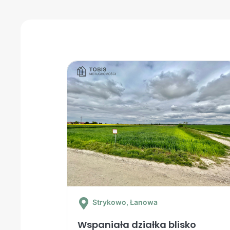
Strykowo
, Łanowa
Wspaniała działka blisko