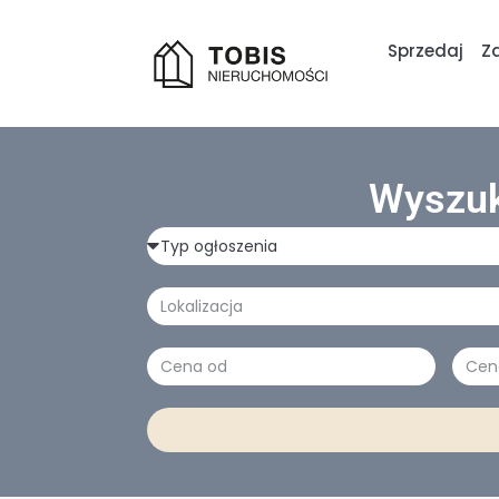
Sprzedaj
Z
Wyszuk
Typ
ogłoszenia
Lokalizacja
Cena
Cen
(zł)
(zł)