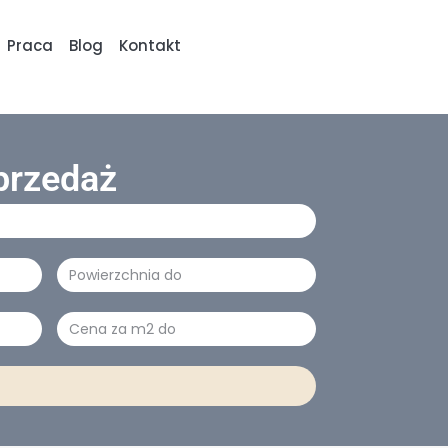
Praca
Blog
Kontakt
przedaż
Powierzchnia
Cena
za
m2