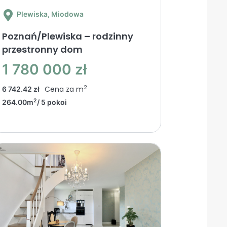
Plewiska
, Miodowa
Poznań/Plewiska – rodzinny
przestronny dom
1 780 000 zł
2
Cena za m
6 742.42 zł
2
264.00m
/ 5 pokoi