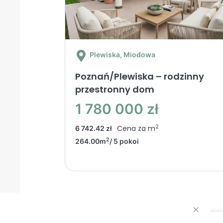
Plewiska
, Miodowa
Poznań/Plewiska – rodzinny
przestronny dom
1 780 000 zł
2
Cena za m
6 742.42 zł
2
264.00m
/ 5 pokoi