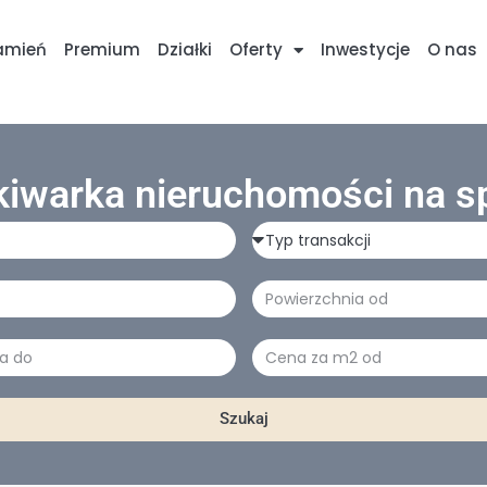
amień
Premium
Działki
Oferty
Inwestycje
O nas
iwarka nieruchomości na s
Typ
transakcji
Powierzchnia
a
Cena
za
m2
Szukaj