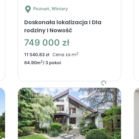
Poznań
, Winiary
Doskonała lokalizacja I Dla
rodziny I Nowość
749 000 zł
2
Cena za m
11 540.83 zł
2
64.90m
/ 3 pokoi