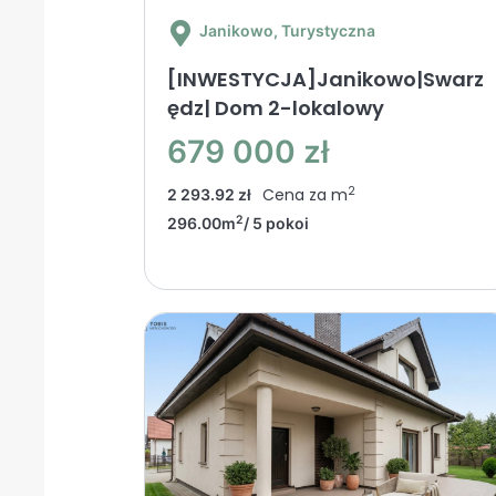
Janikowo
, Turystyczna
[INWESTYCJA]Janikowo|Swarz
ędz| Dom 2-lokalowy
679 000 zł
2
Cena za m
2 293.92 zł
2
296.00m
/ 5 pokoi