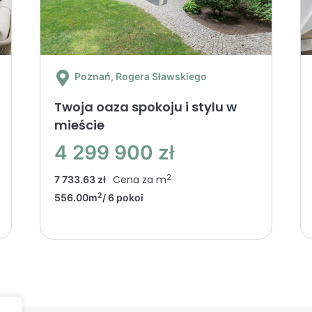
Poznań
, Rogera Sławskiego
Twoja oaza spokoju i stylu w
mieście
4 299 900 zł
2
Cena za m
7 733.63 zł
2
556.00m
/ 6 pokoi