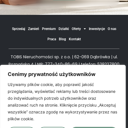
Sprzedaj
Zamień
Premium
Działki
Oferty
Inwestycje
O nas
Praca
Blog
Kontakt
TOBIS Nieruchomości sp. z o.o. | 62-069 Dąbrówka | ul.
Poznańska 4 | NIP: 777-340-86-69 | telefon: 538227800
| e-mail biuro@tobism.pl
Cenimy prywatność użytkowników
Używamy plików cookie, aby poprawić jakość
© All Rights TOBIS Nieruchomości
przeglądania, wyświetlać reklamy lub treści dostosowane
do indywidualnych potrzeb użytkowników oraz
analizować ruch na stronie. Kliknięcie przycisku „Akceptuj
Polityka prywatności
Polityka Cookie
wszystkie” oznacza zgodę na wykorzystywanie przez nas
plików cookie.
Projekt i realizacja