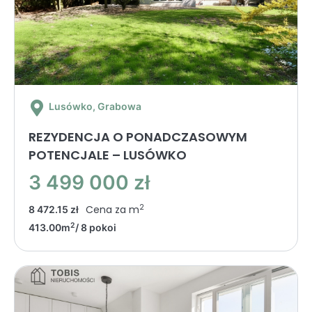
Lusówko
, Grabowa
REZYDENCJA O PONADCZASOWYM
POTENCJALE – LUSÓWKO
3 499 000 zł
2
Cena za m
8 472.15 zł
2
413.00m
/ 8 pokoi