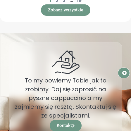
1
2
3
…
19
Zobacz wszystkie
To my powiemy Tobie jak to
zrobimy. Daj się zaprosić na
pyszne cappuccino a my
zajmiemy się resztą. Skontaktuj się
ze specjalistami.
Kontakt