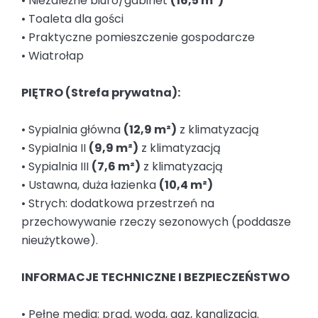
• Niezależne biuro/gabinet
(16,5 m²)
• Toaleta dla gości
• Praktyczne pomieszczenie gospodarcze
• Wiatrołap
PIĘTRO (Strefa prywatna):
• Sypialnia główna
(12,9 m²)
z klimatyzacją
• Sypialnia II
(9,9 m²)
z klimatyzacją
• Sypialnia III
(7,6 m²)
z klimatyzacją
• Ustawna, duża łazienka
(10,4 m²)
• Strych: dodatkowa przestrzeń na
przechowywanie rzeczy sezonowych (poddasze
nieużytkowe).
INFORMACJE TECHNICZNE I BEZPIECZEŃSTWO
• Pełne media: prąd, woda, gaz, kanalizacja.