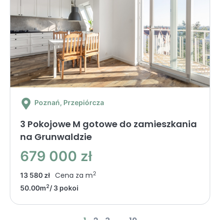
Poznań
, Przepiórcza
3 Pokojowe M gotowe do zamieszkania
na Grunwaldzie
679 000 zł
2
Cena za m
13 580 zł
2
50.00m
/ 3 pokoi