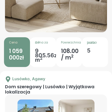
Cena
Powierzchnia
2
Cena za m
Liczba pokoi
1 059
108.00
5
9
805.56zł
2
000zł
/ m
2
m
Lusówko
, Agawy
Dom szeregowy | Lusówko | Wyjątkowa
lokalizacja