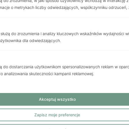
użą do zrozumienia, w jaki sposób użytkownicy wchodzą w interakcję z w
acje o metrykach liczby odwiedzających, współczynniku odrzuceń, ź
E-mail
 służą do zrozumienia i analizy kluczowych wskaźników wydajności w
Telefon
użytkownika dla odwiedzających.
Wiadomość
żą do dostarczania użytkownikom spersonalizowanych reklam w oparci
 do analizowania skuteczności kampanii reklamowej.
Akceptuj wszystko
Wyślij
Zapisz moje preferencje
Słuchamy naszych klientów