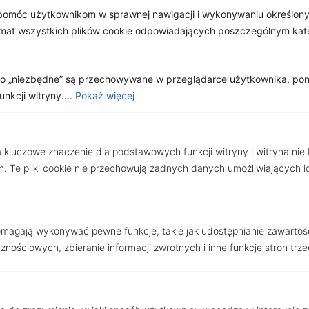
omóc użytkownikom w sprawnej nawigacji i wykonywaniu określonyc
emat wszystkich plików cookie odpowiadających poszczególnym ka
jako „niezbędne” są przechowywane w przeglądarce użytkownika, po
kcji witryny....
Pokaż więcej
ą kluczowe znaczenie dla podstawowych funkcji witryny i witryna nie
Anna
Buksa
. Te pliki cookie nie przechowują żadnych danych umożliwiających i
Doradca ds. Nieruchomości
602 755 661
Połącz
Napisz
pomagają wykonywać pewne funkcje, takie jak udostępnianie zawartoś
nościowych, zbieranie informacji zwrotnych i inne funkcje stron trze
Zostaw mi wiadomość
Imię i nazwisko